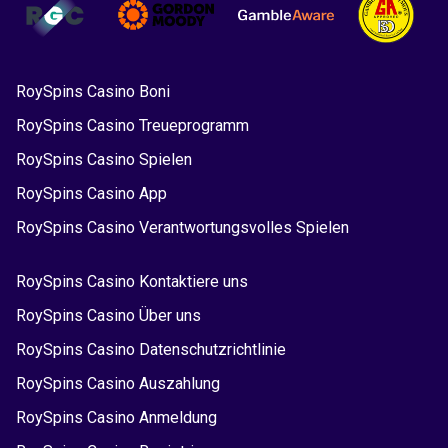
RoySpins Casino Boni
RoySpins Casino Treueprogramm
RoySpins Casino Spielen
RoySpins Casino App
RoySpins Casino Verantwortungsvolles Spielen
RoySpins Casino Kontaktiere uns
RoySpins Casino Über uns
RoySpins Casino Datenschutzrichtlinie
RoySpins Casino Auszahlung
RoySpins Casino Anmeldung