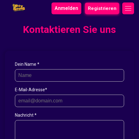
Anmelden
Registrieren
Kontaktieren Sie uns
Dein Name *
E-Mail-Adresse*
Nachricht *